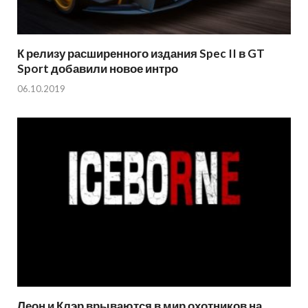
К релизу расширенного издания Spec II в GT
Sport добавили новое интро
06.10.2019
Леон и Клэр врываются в мир охотников на