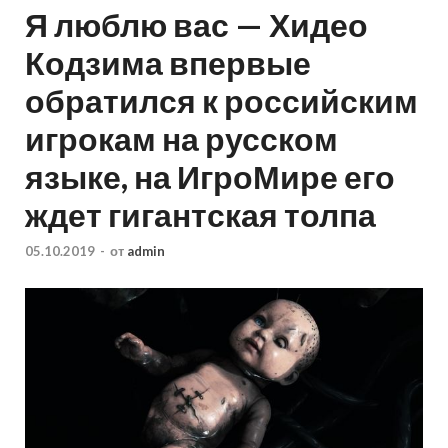
Я люблю вас — Хидео
Кодзима впервые
обратился к российским
игрокам на русском
языке, на ИгроМире его
ждет гигантская толпа
05.10.2019
-
от
admin