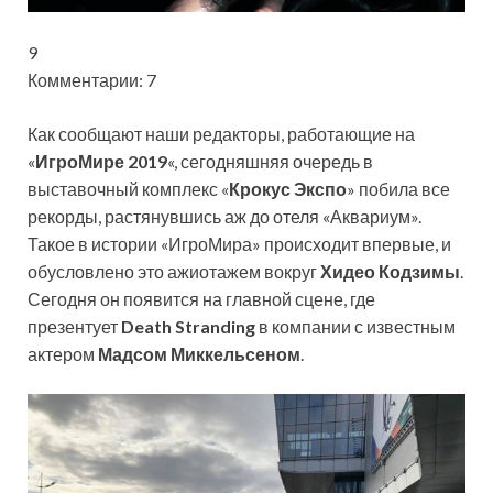
9
Комментарии: 7
Как сообщают наши редакторы, работающие на
«
ИгроМире 2019
«, сегодняшняя очередь в
выставочный комплекс «
Крокус Экспо
» побила все
рекорды, растянувшись аж до отеля «Аквариум».
Такое в истории «ИгроМира» происходит впервые, и
обусловлено это ажиотажем вокруг
Хидео Кодзимы
.
Сегодня он появится на главной сцене, где
презентует
Death Stranding
в компании с известным
актером
Мадсом Миккельсеном
.