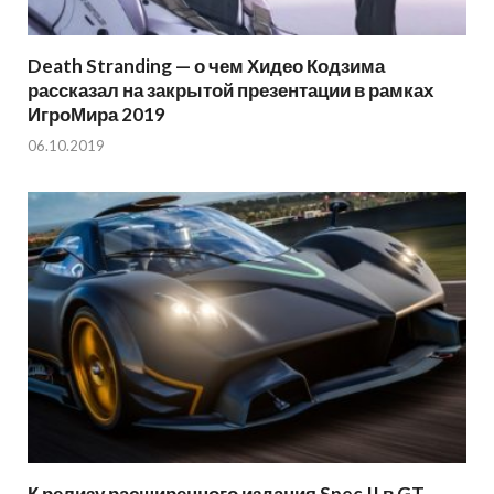
Death Stranding — о чем Хидео Кодзима
рассказал на закрытой презентации в рамках
ИгроМира 2019
06.10.2019
К релизу расширенного издания Spec II в GT