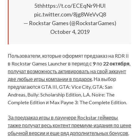
5thhttps://t.co/ECEqNr9HUI
pic.twitter.com/8jg8WeVvQ8
— Rockstar Games (@RockstarGames)
October 4, 2019
Пользователи, которые оформят предзаказ на RDR II
в Rockstar Games Launcher в период с
9
по
22 октября
,
получат возможность активировать на свой аккаунт
две любые игры компании в подарок
. На выбор
предлагаются GTA III, GTA: Vice City, GTA: San
Andreas, Bully: Scholarship Edition, L.A. Noire: The
Complete Edition и Max Payne 3: The Complete Edition.
За предзаказ игры в лаунчере Rockstar геймеры
также получат весь контент премиум-издания по цене
обычной версии и еще ряд дополнительных бонусов
,