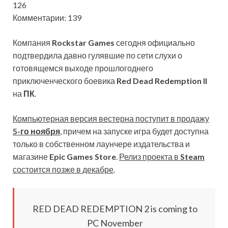
126
Комментарии: 139
Компания
Rockstar Games
сегодня официально
подтвердила давно гулявшие по сети слухи о
готовящемся выходе прошлогоднего
приключенческого боевика
Red Dead Redemption II
на
ПК
.
Компьютерная версия вестерна поступит в продажу
5-го ноября
, причем на запуске игра будет доступна
только в собственном лаунчере издательства и
магазине
Epic Games Store
.
Релиз проекта в
Steam
состоится позже в декабре
.
RED DEAD REDEMPTION 2 is coming to
PC November