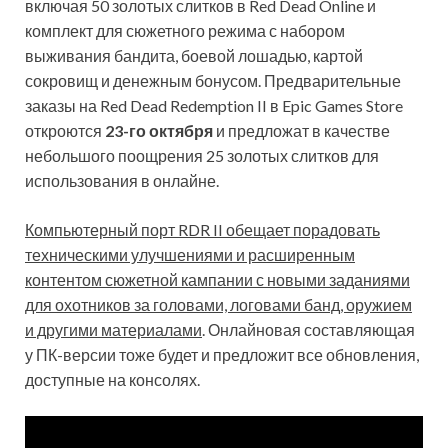
включая 50 золотых слитков в Red Dead Online и
комплект для сюжетного режима с набором
выживания бандита, боевой лошадью, картой
сокровищ и денежным бонусом. Предварительные
заказы на Red Dead Redemption II в Epic Games Store
откроются
23-го октября
и предложат в качестве
небольшого поощрения 25 золотых слитков для
использования в онлайне.
Компьютерный порт RDR II обещает порадовать
техническими улучшениями и расширенным
контентом сюжетной кампании с новыми заданиями
для охотников за головами, логовами банд, оружием
и другими материалами
. Онлайновая составляющая
у ПК-версии тоже будет и предложит все обновления,
доступные на консолях.