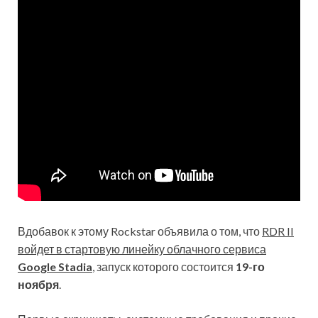
Вдобавок к этому Rockstar объявила о том, что
RDR II
войдет в стартовую линейку облачного сервиса
Google Stadia
, запуск которого состоится
19-го
ноября
.