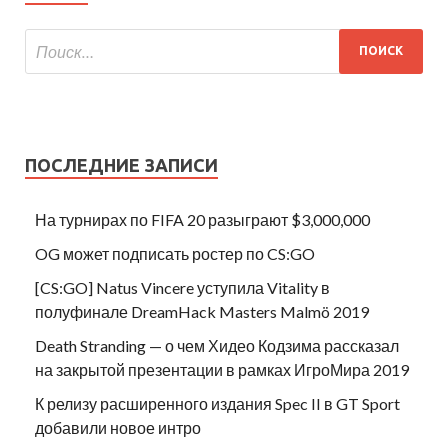
ПОСЛЕДНИЕ ЗАПИСИ
На турнирах по FIFA 20 разыграют $3,000,000
OG может подписать ростер по CS:GO
[CS:GO] Natus Vincere уступила Vitality в
полуфинале DreamHack Masters Malmö 2019
Death Stranding — о чем Хидео Кодзима рассказал
на закрытой презентации в рамках ИгроМира 2019
К релизу расширенного издания Spec II в GT Sport
добавили новое интро