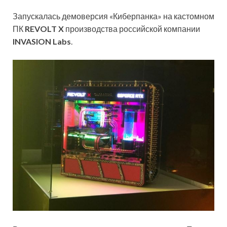
Запускалась демоверсия «Киберпанка» на кастомном
ПК
REVOLT X
производства российской компании
INVASION Labs
.