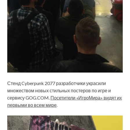
Стенд Cyberpunk 2077 разработчики украсили
множеством новых стильных постеров по игре и
сервису GOG.COM.
Посетители «ИгроМира» видят их
первыми во всем мире
.