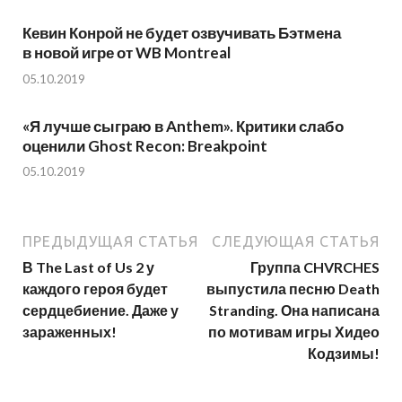
Кевин Конрой не будет озвучивать Бэтмена
в новой игре от WB Montreal
05.10.2019
«Я лучше сыграю в Anthem». Критики слабо
оценили Ghost Recon: Breakpoint
05.10.2019
ПРЕДЫДУЩАЯ СТАТЬЯ
СЛЕДУЮЩАЯ СТАТЬЯ
В The Last of Us 2 у
Группа CHVRCHES
каждого героя будет
выпустила песню Death
сердцебиение. Даже у
Stranding. Она написана
зараженных!
по мотивам игры Хидео
Кодзимы!