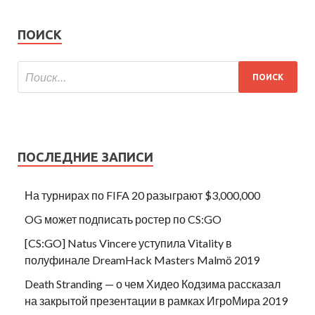
ПОИСК
ПОСЛЕДНИЕ ЗАПИСИ
На турнирах по FIFA 20 разыграют $3,000,000
OG может подписать ростер по CS:GO
[CS:GO] Natus Vincere уступила Vitality в
полуфинале DreamHack Masters Malmö 2019
Death Stranding — о чем Хидео Кодзима рассказал
на закрытой презентации в рамках ИгроМира 2019