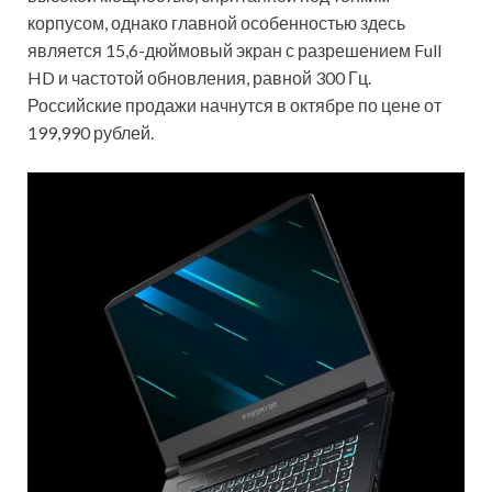
корпусом, однако главной особенностью здесь
является 15,6-дюймовый экран с разрешением Full
HD и частотой обновления, равной 300 Гц.
Российские продажи начнутся в октябре по цене от
199,990 рублей.