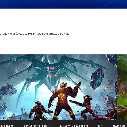
стория и будущее игровой индустрии.
ДРОИД
КИБЕРСПОРТ
PLAYSTATION
PC
X-BOX