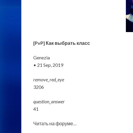
[PvP] Как выбрать класс
Genezia
• 21 Sep, 2019
remove_red_eye
3206
question_answer
41
Читать на форуме…