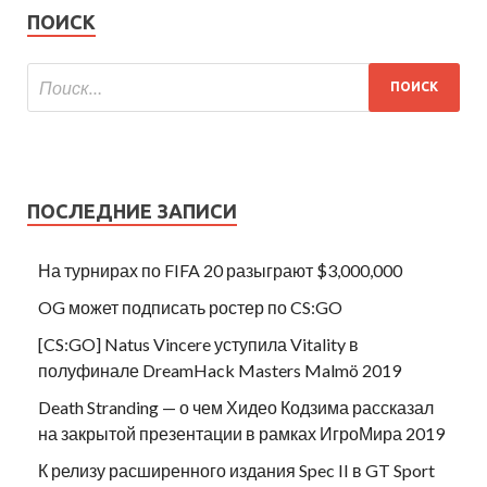
ПОИСК
ПОСЛЕДНИЕ ЗАПИСИ
На турнирах по FIFA 20 разыграют $3,000,000
OG может подписать ростер по CS:GO
[CS:GO] Natus Vincere уступила Vitality в
полуфинале DreamHack Masters Malmö 2019
Death Stranding — о чем Хидео Кодзима рассказал
на закрытой презентации в рамках ИгроМира 2019
К релизу расширенного издания Spec II в GT Sport