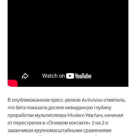
В опубликованном пресс-релизе Activision отметила,
что бета показала доселе невиданную глубину
проработки мультиплеера Modern Warfare, начиная
от перестрелок в «Огневом контакте» 2 на 2 и
заканчивая крупномасштабными сражениями