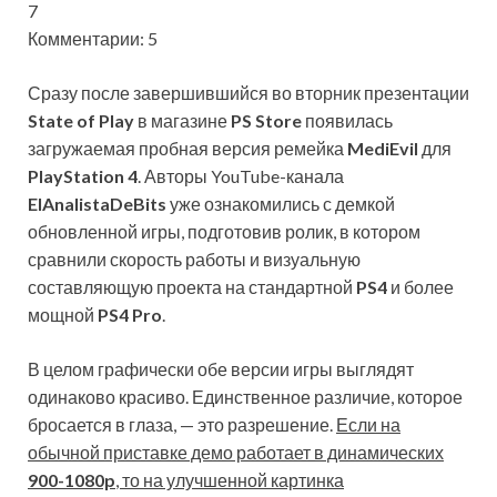
7
Комментарии: 5
Сразу после завершившийся во вторник презентации
State of Play
в магазине
PS Store
появилась
загружаемая пробная версия ремейка
MediEvil
для
PlayStation 4
. Авторы YouTube-канала
ElAnalistaDeBits
уже ознакомились с демкой
обновленной игры, подготовив ролик, в котором
сравнили скорость работы и визуальную
составляющую проекта на стандартной
PS4
и более
мощной
PS4 Pro
.
В целом графически обе версии игры выглядят
одинаково красиво. Единственное различие, которое
бросается в глаза, — это разрешение.
Если на
обычной приставке демо работает в динамических
900-1080p
, то на улучшенной картинка