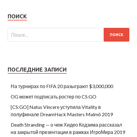
ПОИСК
ПОСЛЕДНИЕ ЗАПИСИ
На турнирах по FIFA 20 разыграют $3,000,000
OG может подписать ростер по CS:GO
[CS:GO] Natus Vincere уступила Vitality в
полуфинале DreamHack Masters Malmö 2019
Death Stranding — о чем Хидео Кодзима рассказал
на закрытой презентации в рамках ИгроМира 2019