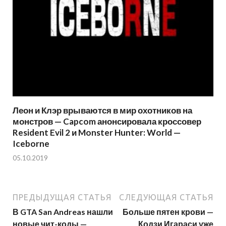
Леон и Клэр врываются в мир охотников на
монстров — Capcom анонсировала кроссовер
Resident Evil 2 и Monster Hunter: World —
Iceborne
05.10.2019
ПРЕДЫДУЩАЯ СТАТЬЯ
СЛЕДУЮЩАЯ СТАТЬЯ
В GTA San Andreas нашли
Больше пятен крови —
новые чит-коды —
Кодзи Игараси уже