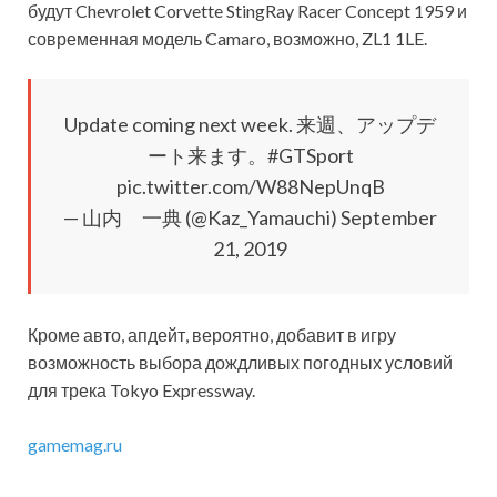
будут Chevrolet Corvette StingRay Racer Concept 1959 и
современная модель Camaro, возможно, ZL1 1LE.
Update coming next week. 来週、アップデ
ート来ます。#GTSport
pic.twitter.com/W88NepUnqB
— 山内 一典 (@Kaz_Yamauchi) September
21, 2019
Кроме авто, апдейт, вероятно, добавит в игру
возможность выбора дождливых погодных условий
для трека Tokyo Expressway.
gamemag.ru