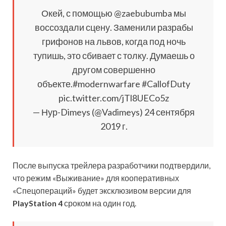
Окей, с помощью @zaebubumba мы
воссоздали сцену. Заменили разрабы
грифонов на львов, когда под ночь
тупишь, это сбивает с толку. Думаешь о
другом совершенно
объекте.#modernwarfare #CallofDuty
pic.twitter.com/jTl8UECo5z
— Нур-Dimeys (@Vadimeys) 24 сентября
2019 г.
После выпуска трейлера разработчики подтвердили,
что режим «Выживание» для кооперативных
«Спецопераций» будет эксклюзивом версии для
PlayStation 4
сроком на один год.