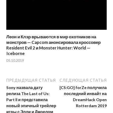
Леон и Клэр врываются в мир охотников на
монстров — Capcom анонсировала кроссовер
Resident Evil 2 и Monster Hunter: World —
Iceborne
05.10.2019
ПРЕДЫДУЩАЯ СТАТЬЯ
СЛЕДУЮЩАЯ СТАТЬЯ
Sony назвала дату
[CS:GO] forZe получила
релиза The Last of Us:
последний инвайт на
Part II и представила
DreamHack Open
новый эпичный трейлер
Rotterdam 2019
игры с Элли и Джоелом