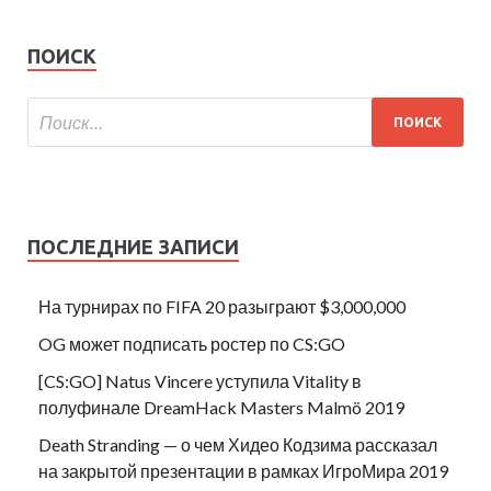
ПОИСК
ПОСЛЕДНИЕ ЗАПИСИ
На турнирах по FIFA 20 разыграют $3,000,000
OG может подписать ростер по CS:GO
[CS:GO] Natus Vincere уступила Vitality в
полуфинале DreamHack Masters Malmö 2019
Death Stranding — о чем Хидео Кодзима рассказал
на закрытой презентации в рамках ИгроМира 2019