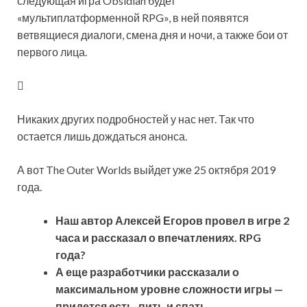
следующая игра Obsidian будет
«мультиплатформенной RPG», в ней появятся
ветвящиеся диалоги, смена дня и ночи, а также бои от
первого лица.
Никаких других подробностей у нас нет. Так что
остается лишь дождаться анонса.
А вот The Outer Worlds выйдет уже 25 октября 2019
года.
Наш автор Алексей Егоров провел в игре 2
часа и рассказал о впечатлениях. RPG
года?
А еще разработчики рассказали о
максимальном уровне сложности игры —
придется есть, пить и спать.