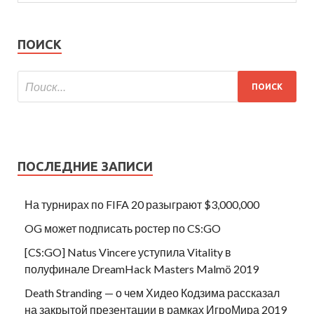
ПОИСК
ПОСЛЕДНИЕ ЗАПИСИ
На турнирах по FIFA 20 разыграют $3,000,000
OG может подписать ростер по CS:GO
[CS:GO] Natus Vincere уступила Vitality в
полуфинале DreamHack Masters Malmö 2019
Death Stranding — о чем Хидео Кодзима рассказал
на закрытой презентации в рамках ИгроМира 2019