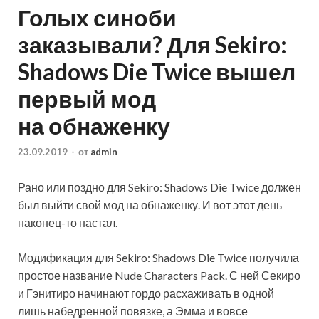
Голых синоби
заказывали? Для Sekiro:
Shadows Die Twice вышел
первый мод
на обнаженку
23.09.2019
-
от
admin
Рано или поздно для Sekiro: Shadows Die Twice должен
был выйти свой мод на обнаженку. И вот этот день
наконец-то настал.
Модификация для Sekiro: Shadows Die Twice получила
простое название Nude Characters Pack. С ней Секиро
и Гэнитиро начинают гордо расхаживать в одной
лишь набедренной повязке, а Эмма и
вовсе