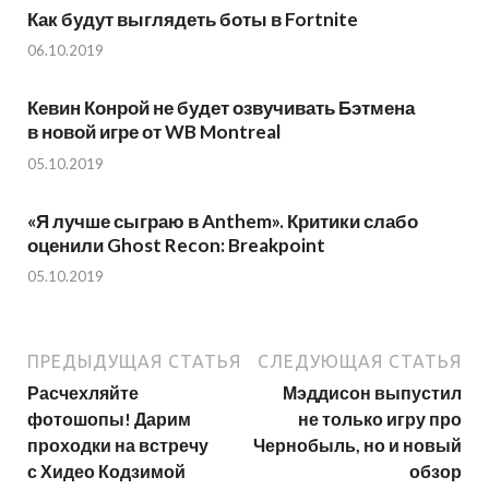
Как будут выглядеть боты в Fortnite
06.10.2019
Кевин Конрой не будет озвучивать Бэтмена
в новой игре от WB Montreal
05.10.2019
«Я лучше сыграю в Anthem». Критики слабо
оценили Ghost Recon: Breakpoint
05.10.2019
ПРЕДЫДУЩАЯ СТАТЬЯ
СЛЕДУЮЩАЯ СТАТЬЯ
Расчехляйте
Мэддисон выпустил
фотошопы! Дарим
не только игру про
проходки на встречу
Чернобыль, но и новый
с Хидео Кодзимой
обзор