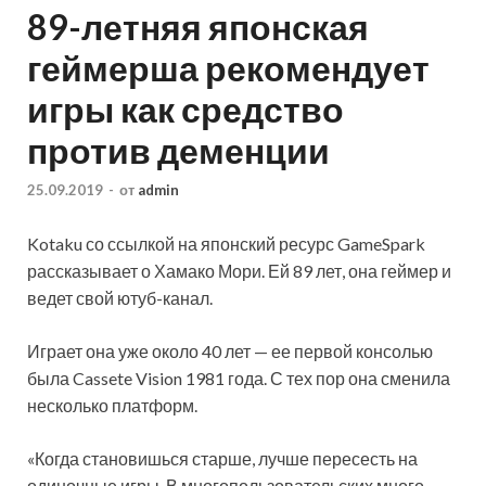
89-летняя японская
геймерша рекомендует
игры как средство
против деменции
25.09.2019
-
от
admin
Kotaku со ссылкой на японский ресурс GameSpark
рассказывает о Хамако Мори. Ей 89 лет, она геймер и
ведет свой ютуб-канал.
Играет она уже около 40 лет — ее первой консолью
была Cassete Vision 1981 года. С тех пор она сменила
несколько платформ.
«Когда становишься старше, лучше пересесть на
одиночные игры. В многопользовательских много