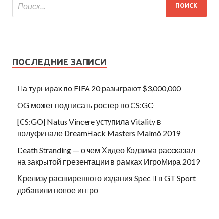
ПОСЛЕДНИЕ ЗАПИСИ
На турнирах по FIFA 20 разыграют $3,000,000
OG может подписать ростер по CS:GO
[CS:GO] Natus Vincere уступила Vitality в
полуфинале DreamHack Masters Malmö 2019
Death Stranding — о чем Хидео Кодзима рассказал
на закрытой презентации в рамках ИгроМира 2019
К релизу расширенного издания Spec II в GT Sport
добавили новое интро