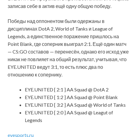
записав себе в актив ещё одну общую победу.
Победы над оппонентом были одержаны в
дисциплинах DotA 2, World of Tanks и League of
Legends, а единственное поражение пришлось
на
Point Blank, где соперник выиграл 2:1. Ещё один матч
— CS:GO составов — перенесён, однако его исход уже
никак не повлияет на общий результат, учитывая, что
EYE.UNITED ведут 3:1, то есть плюс два по
отношению к сопернику.
EYE.UNITED [ 2:1 ] AA Squad @ DotA 2
EYE.UNITED [ 1:2 ] AA Squad @ Point Blank
EYE.UNITED [ 3:2 ] AA Squad @ World of Tanks
EYE.UNITED [ 2:0 ] AA Squad @ Leagut of
Legends
eyesports.ru