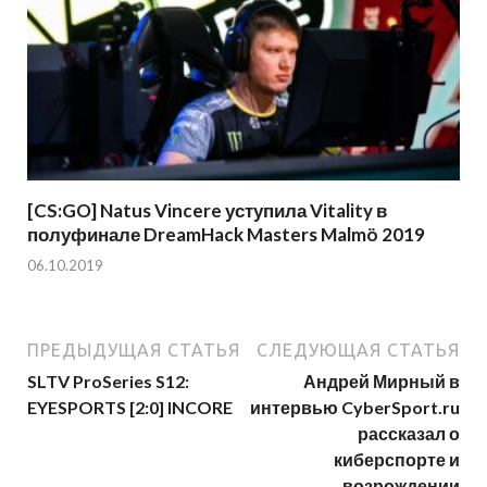
[CS:GO] Natus Vincere уступила Vitality в
полуфинале DreamHack Masters Malmö 2019
06.10.2019
ПРЕДЫДУЩАЯ СТАТЬЯ
СЛЕДУЮЩАЯ СТАТЬЯ
SLTV ProSeries S12:
Андрей Мирный в
EYESPORTS [2:0] INCORE
интервью CyberSport.ru
рассказал о
киберспорте и
возрождении