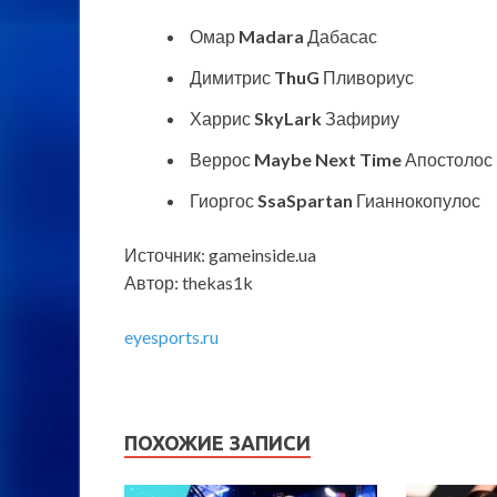
Омар
Madara
Дабасас
Димитрис
ThuG
Пливориус
Харрис
SkyLark
Зафириу
Веррос
Maybe Next Time
Апостолос
Гиоргос
SsaSpartan
Гианнокопулос
Источник: gameinside.ua
Автор: thekas1k
eyesports.ru
ПОХОЖИЕ ЗАПИСИ