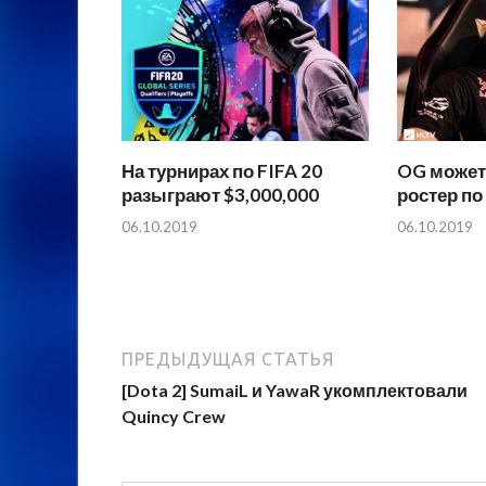
На турнирах по FIFA 20
OG может
разыграют $3,000,000
ростер по
06.10.2019
06.10.2019
ПРЕДЫДУЩАЯ СТАТЬЯ
[Dota 2] SumaiL и YawaR укомплектовали
Quincy Crew