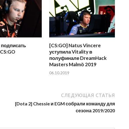
 подписать
[CS:GO] Natus Vincere
 CS:GO
уступила Vitality в
полуфинале DreamHack
Masters Malmö 2019
06.10.2019
СЛЕДУЮЩАЯ СТАТЬЯ
[Dota 2] Chessie и EGM собрали команду для
сезона 2019/2020