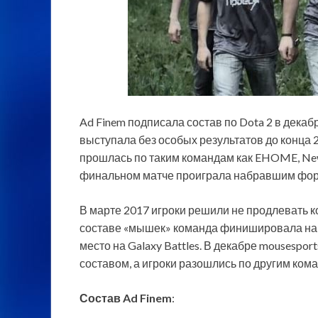
Ad Finem подписала состав по Dota 2 в дека
выступала без особых результатов до конца 2
прошлась по таким командам как EHOME, Ne
финальном матче проиграла набравшим фо
В марте 2017 игроки решили не продлевать к
составе «мышек» команда финишировала на 
место на Galaxy Battles. В декабре mousespo
составом, а игроки разошлись по другим ком
Состав Ad Finem
: