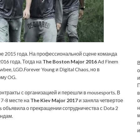
бре 2015 года. На профессиональной сцене команда
016 года. Тогда на
The Boston Major 2016
Ad Finem
В
wbee,
LGD.Forever Young и Digital Chaos, но в
о
рму OG.
и
П
онтракты с организацией и перешли в mousesports. В
в
о
7-8 месте на
The Kiev Major 2017
и заняла четвертое
н
rts объявила о прекращении сотрудничества с Dota 2
м
андам.
п
и