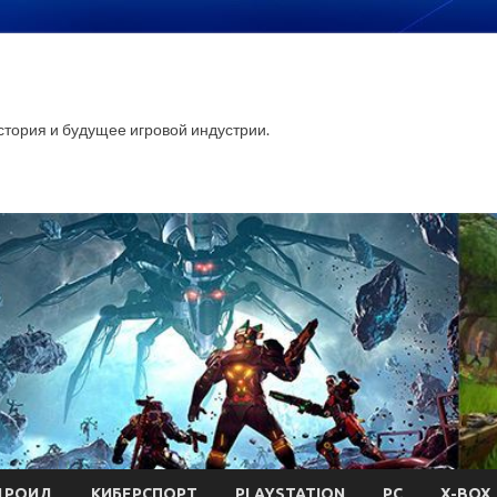
стория и будущее игровой индустрии.
ДРОИД
КИБЕРСПОРТ
PLAYSTATION
PC
X-BOX