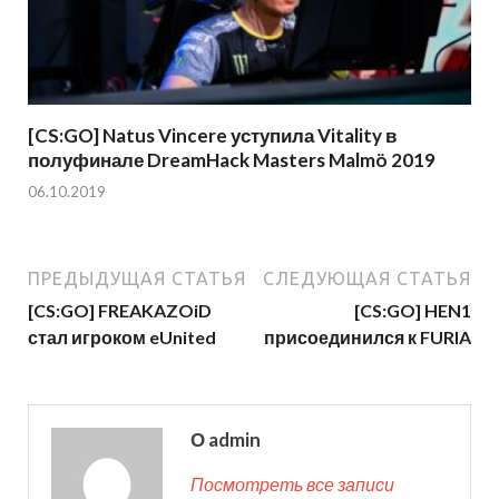
[CS:GO] Natus Vincere уступила Vitality в
полуфинале DreamHack Masters Malmö 2019
06.10.2019
ПРЕДЫДУЩАЯ СТАТЬЯ
СЛЕДУЮЩАЯ СТАТЬЯ
[CS:GO] FREAKAZOiD
[CS:GO] HEN1
стал игроком eUnited
присоединился к FURIA
О admin
Посмотреть все записи