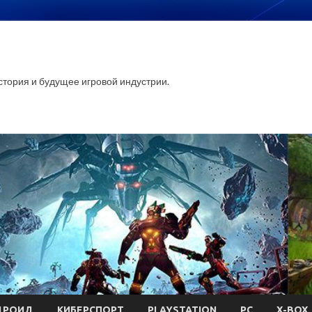
стория и будущее игровой индустрии.
ДРОИД
КИБЕРСПОРТ
PLAYSTATION
PC
X-BOX