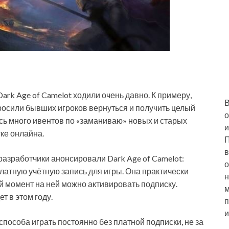
k Age of Camelot ходили очень давно. К примеру,
В
росили бывших игроков вернуться и получить целый
о
сь много ивентов по «заманиваю» новых и старых
и
ке онлайна.
П
в
а разработчики анонсировали Dark Age of Camelot:
о
платную учётную запись для игры. Она практически
н
ой момент на ней можно активировать подписку.
м
т в этом году.
п
и
, способа играть постоянно без платной подписки, не за