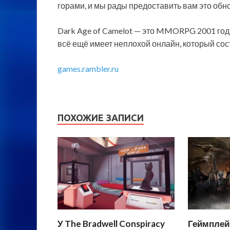
горами, и мы рады предоставить вам это обн
Dark Age of Camelot — это MMORPG 2001 год
всё ещё имеет неплохой онлайн, который сост
games.rambler.ru
ПОХОЖИЕ ЗАПИСИ
У The Bradwell Conspiracy
Геймплей 