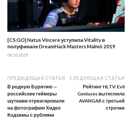
[CS:GO] Natus Vincere уступила Vitality в
полуфинале DreamHack Masters Malmö 2019
06.10.2019
ПРЕДЫДУЩАЯ СТАТЬЯ
СЛЕДУЮЩАЯ СТАТЬЯ
В родную Бурятию —
Рейтинг HLTV: Evil
российские геймеры
Geniuses вытеснила
шутками отреагировали
AVANGAR с третьей
на фотографию Хидео
строчки
Кодзимы с рублями