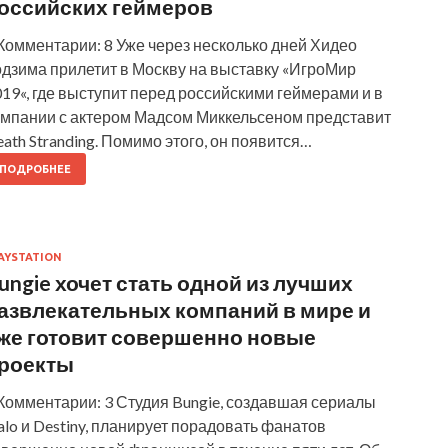
оссийских геймеров
Комментарии: 8 Уже через несколько дней Хидео
одзима прилетит в Москву на выставку «ИгроМир
19«, где выступит перед российскими геймерами и в
омпании с актером Мадсом Миккельсеном представит
ath Stranding. Помимо этого, он появится…
ПОДРОБНЕЕ
AYSTATION
ungie хочет стать одной из лучших
азвлекательных компаний в мире и
же готовит совершенно новые
роекты
 Комментарии: 3 Студия Bungie, создавшая сериалы
lo и Destiny, планирует порадовать фанатов