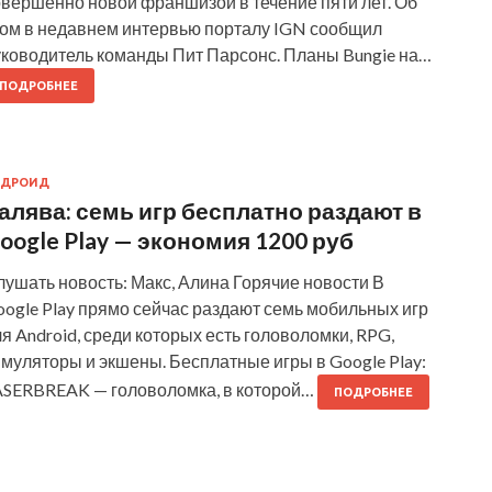
овершенно новой франшизой в течение пяти лет. Об
том в недавнем интервью порталу IGN сообщил
уководитель команды Пит Парсонс. Планы Bungie на…
ПОДРОБНЕЕ
НДРОИД
алява: семь игр бесплатно раздают в
oogle Play — экономия 1200 руб
ушать новость: Макс, Алина Горячие новости В
ogle Play прямо сейчас раздают семь мобильных игр
я Android, среди которых есть головоломки, RPG,
муляторы и экшены. Бесплатные игры в Google Play:
ASERBREAK — головоломка, в которой…
ПОДРОБНЕЕ