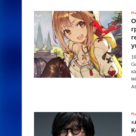
PL
О
г
г
у
18
Gu
к
м
At
PL
«
К