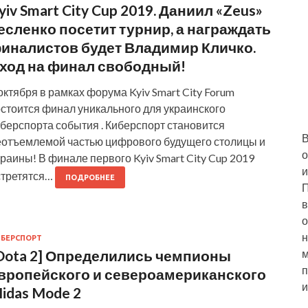
yiv Smart City Cup 2019. Даниил «Zeus»
есленко посетит турнир, а награждать
иналистов будет Владимир Кличко.
ход на финал свободный!
октября в рамках форума Kyiv Smart City Forum
стоится финал уникального для украинского
берспорта события . Киберспорт становится
В
еотъемлемой частью цифрового будущего столицы и
о
раины! В финале первого Kyiv Smart City Cup 2019
и
стретятся…
ПОДРОБНЕЕ
П
в
о
н
БЕРСПОРТ
Dota 2] Определились чемпионы
м
п
вропейского и североамериканского
и
idas Mode 2