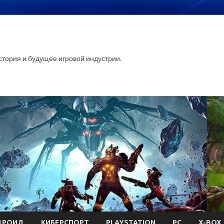
стория и будущее игровой индустрии.
ДРОИД
КИБЕРСПОРТ
PLAYSTATION
PC
X-BOX