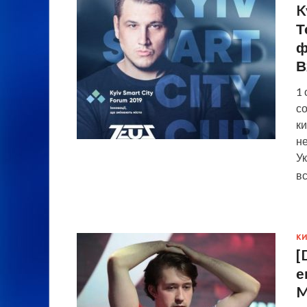
K
Т
ф
В
1 
со
ки
н
Ук
в
КИ
[
е
M