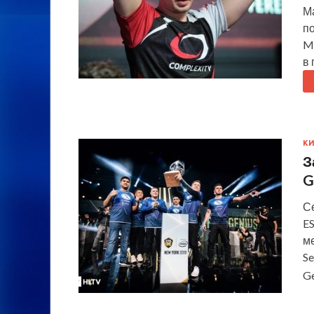
М
п
M
в 
КИ
З
G
С
ES
ме
Se
G