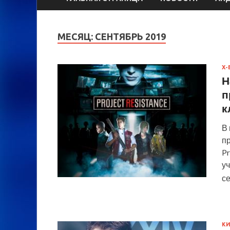
МЕСЯЦ:
СЕНТЯБРЬ 2019
X-
Н
п
к
В 
пр
Pr
уч
с
КИ