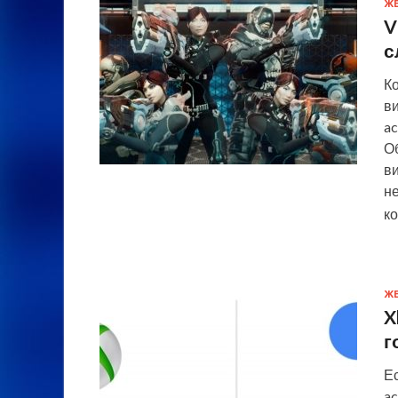
Ж
V
с
К
ви
ac
О
в
н
к
Ж
X
г
Ес
ac