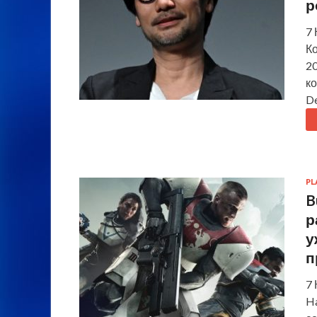
р
7 
К
20
к
De
PL
B
р
у
п
7
Ha