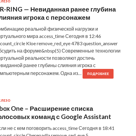
ЕЛЕЗО
R-RING — Невиданная ранее глубина
лияния игрока с персонажем
омбинацию реальной физической нагрузки и
ртуального мира access_time Сегодня в 12:46
count_circle Kloe remove_red_eye 4783 question_answer
бсудить на форуме&nbsp(5) Современные технологии
иртуальной реальности позволяют достичь
евиданной ранее глубины слияния игрока с
омпьютерным персонажем. Одна из…
ПОДРОБНЕЕ
ЕЛЕЗО
box One – Расширение списка
олосовых команд с Google Assistant
ли не с кем поговорить access_time Сегодня в 18:41
count_circle Cherepadla remove_red_eye 5