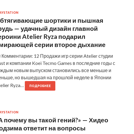
AYSTATION
бтягивающие шортики и пышная
рудь — удачный дизайн главной
ероини Atelier Ryza подарил
мирающей серии второе дыхание
 Комментарии: 12 Продажи игр серии Atelier студии
st и компании Koei Tecmo Games в последние годы с
аждым новым выпуском становились все меньше и
еньше, но вышедшая на прошлой неделе в Японии
elier Ryza…
ПОДРОБНЕЕ
AYSTATION
А почему вы такой гений?» — Хидео
одзима ответит на вопросы