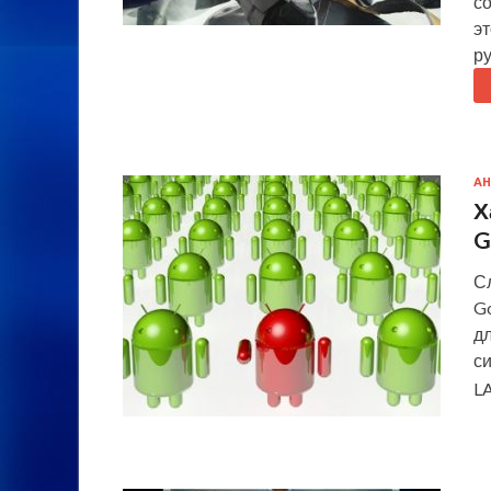
с
э
р
А
Х
G
Сл
Go
дл
си
L